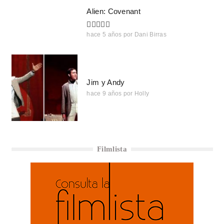
Alien: Covenant
hace 5 años
por
Dani Birras
Jim y Andy
hace 9 años
por
Holly
Filmlista