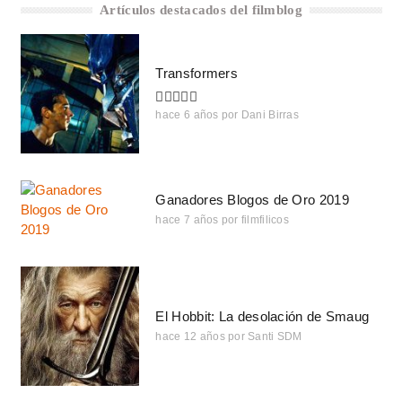
Artículos destacados del filmblog
Transformers
hace 6 años
por
Dani Birras
Ganadores Blogos de Oro 2019
hace 7 años
por
filmfilicos
El Hobbit: La desolación de Smaug
hace 12 años
por
Santi SDM