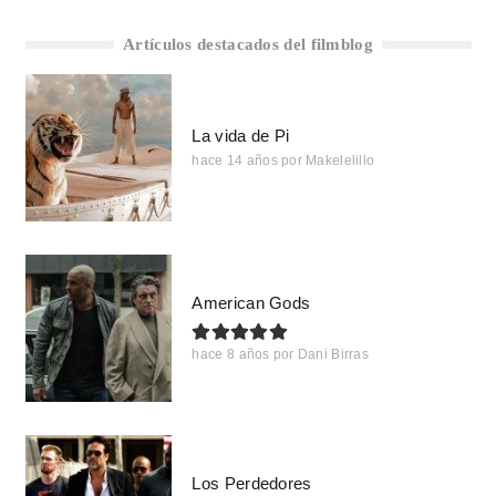
Artículos destacados del filmblog
La vida de Pi
hace 14 años
por
Makelelillo
American Gods
hace 8 años
por
Dani Birras
Los Perdedores