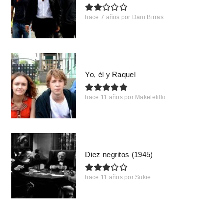
hace 7 años
por
Dani Birras
Yo, él y Raquel
hace 11 años
por
Makelelillo
Diez negritos (1945)
hace 11 años
por
Sukie