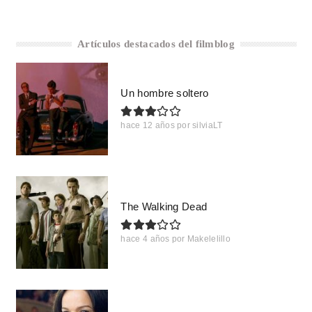
Artículos destacados del filmblog
Un hombre soltero
hace 12 años
por
silviaLT
The Walking Dead
hace 4 años
por
Makelelillo