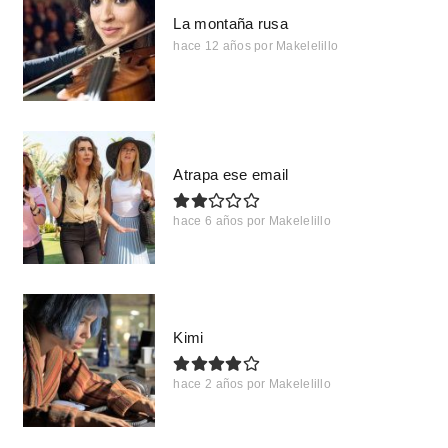
La montaña rusa
hace 12 años
por
Makelelillo
Atrapa ese email
hace 6 años
por
Makelelillo
Kimi
hace 2 años
por
Makelelillo