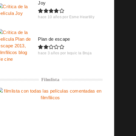
Joy
hace 10 años
por
Esme Heartilly
Plan de escape
hace 3 años
por
Ixquic la Bruja
Filmlista