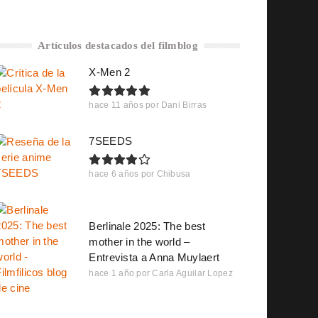
Artículos destacados del filmblog
X-Men 2
hace 11 años
por
Dani Birras
7SEEDS
hace 6 años
por
Chibusa
Berlinale 2025: The best
mother in the world –
Entrevista a Anna Muylaert
hace 1 año
por
Carla Aguilar Lopez