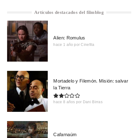
Artículos destacados del filmblog
Alien: Romulus
hace 1 año
por
Cinefila
Mortadelo y Filemón. Misión: salvar
la Tierra
hace 8 años
por
Dani Birras
Cafarnaúm