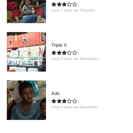
hace 7 años
por
Palomiix
Triple X
hace 9 años
por
Mierdipelis
Adú
hace 6 años
por
Makelelillo