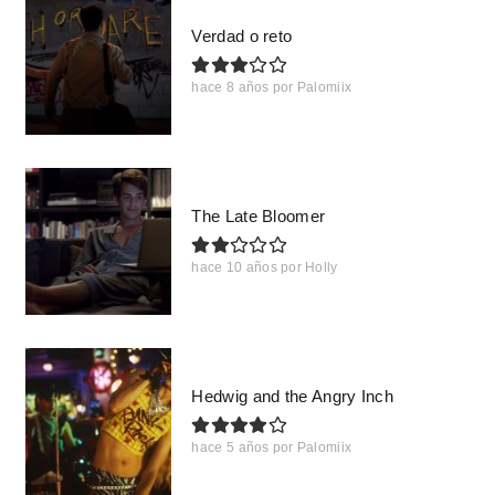
Verdad o reto
hace 8 años
por
Palomiix
The Late Bloomer
hace 10 años
por
Holly
Hedwig and the Angry Inch
hace 5 años
por
Palomiix