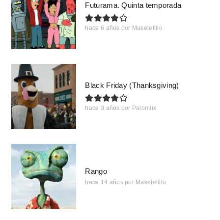
Futurama. Quinta temporada
hace 6 años
por
Makelelillo
Black Friday (Thanksgiving)
hace 3 años
por
Palomiix
Rango
hace 14 años
por
Makelelillo