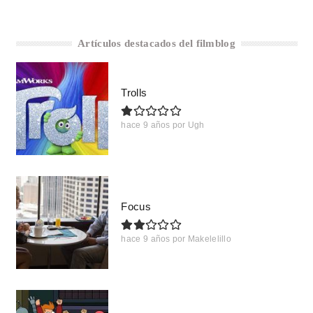
Artículos destacados del filmblog
Trolls
hace 9 años
por
Ugh
Focus
hace 9 años
por
Makelelillo