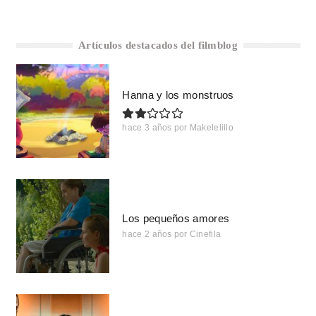
Artículos destacados del filmblog
Hanna y los monstruos
hace 3 años
por
Makelelillo
Los pequeños amores
hace 2 años
por
Cinefila