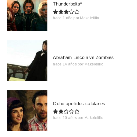
Thunderbolts*
hace 1 año
por
Makelelillo
Abraham Lincoln vs Zombies
hace 14 años
por
Makelelillo
Ocho apellidos catalanes
hace 10 años
por
Makelelillo