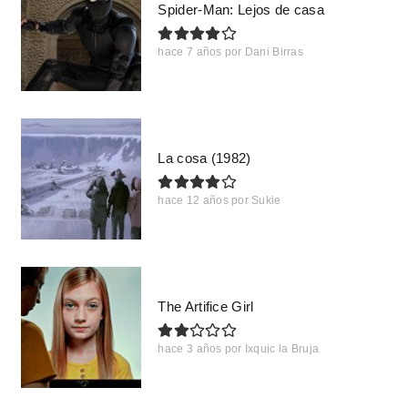
Spider-Man: Lejos de casa
hace 7 años
por
Dani Birras
La cosa (1982)
hace 12 años
por
Sukie
The Artifice Girl
hace 3 años
por
Ixquic la Bruja