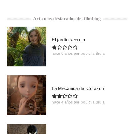
Artículos destacados del filmblog
El jardín secreto
hace 6 años
por
Ixquic la Bruja
La Mecánica del Corazón
hace 4 años
por
Ixquic la Bruja