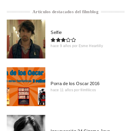
Artículos destacados del filmblog
Selfie
hace 9 años
por
Esme Heartilly
Porra de los Oscar 2016
hace 11 años
por
filmfilicos