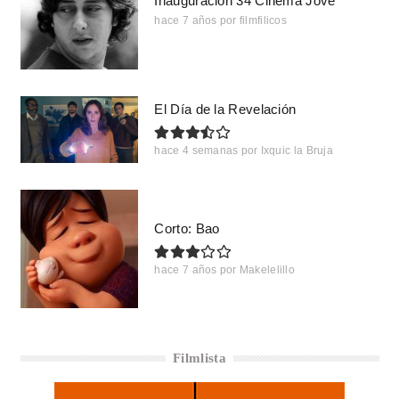
Inauguración 34 Cinema Jove
hace 7 años
por
filmfilicos
El Día de la Revelación
hace 4 semanas
por
Ixquic la Bruja
Corto: Bao
hace 7 años
por
Makelelillo
Filmlista