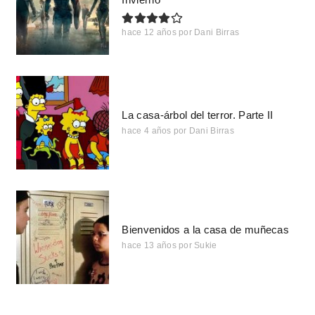
hace 12 años
por
Dani Birras
La casa-árbol del terror. Parte II
hace 4 años
por
Dani Birras
Bienvenidos a la casa de muñecas
hace 13 años
por
Sukie