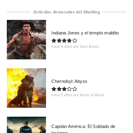
Artículos destacados del filmblog
Indiana Jones y el templo maldito
hace 6 años
por
Dani Birras
Chernobyl: Abyss
hace 5 años
por
Ixquic la Bruja
Capitán América: El Soldado de
Invierno