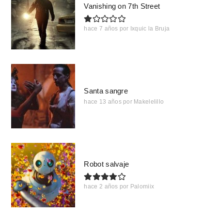
Vanishing on 7th Street
hace 7 años
por
Ixquic la Bruja
Santa sangre
hace 13 años
por
Makelelillo
Robot salvaje
hace 2 años
por
Palomiix