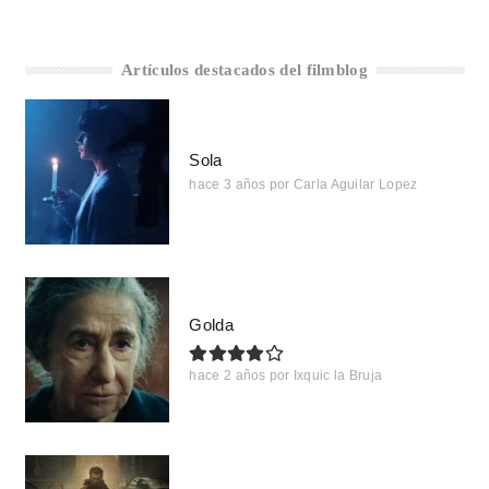
Artículos destacados del filmblog
Sola
hace 3 años
por
Carla Aguilar Lopez
Golda
hace 2 años
por
Ixquic la Bruja