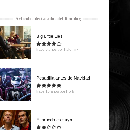
Artículos destacados del filmblog
Big Little Lies
hace 9 años
por
Palomiix
Pesadilla antes de Navidad
hace 10 años
por
Holly
El mundo es suyo