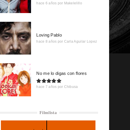
hace 6 años
por
Makelelillo
Loving Pablo
hace 8 años
por
Carla Aguilar Lopez
No me lo digas con flores
hace 7 años
por
Chibusa
Filmlista