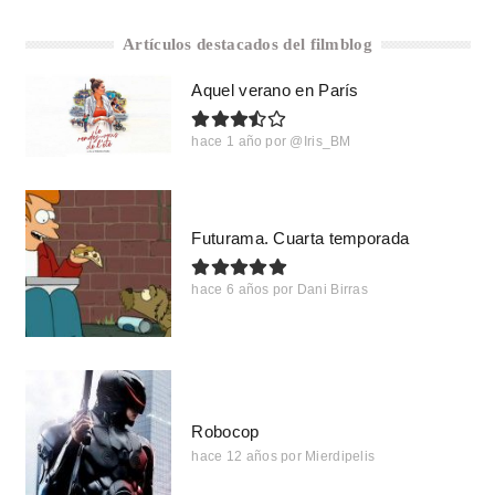
Artículos destacados del filmblog
Aquel verano en París
hace 1 año
por
@Iris_BM
Futurama. Cuarta temporada
hace 6 años
por
Dani Birras
Robocop
hace 12 años
por
Mierdipelis