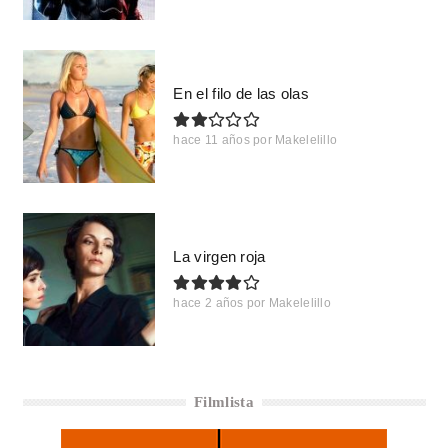
En el filo de las olas
hace 11 años
por
Makelelillo
La virgen roja
hace 2 años
por
Makelelillo
Filmlista