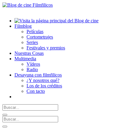
Filmblog
Películas
Cortometrajes
Series
Festivales y premios
Nuestras Cosas
Multimedia
Vídeos
Radio
Desayuna con filmfilicos
¿Y nosotros qué?
Los de los créditos
Con tacto