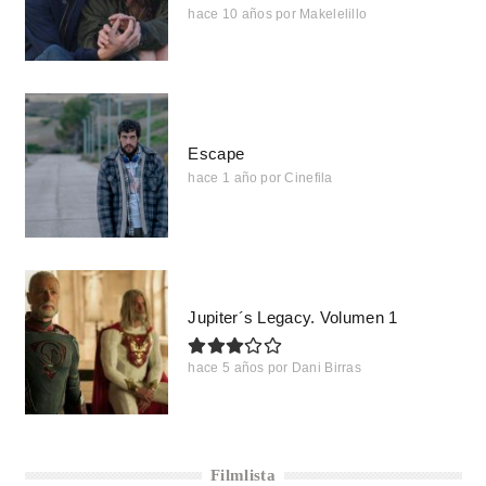
hace 10 años
por
Makelelillo
Escape
hace 1 año
por
Cinefila
Jupiter´s Legacy. Volumen 1
hace 5 años
por
Dani Birras
Filmlista