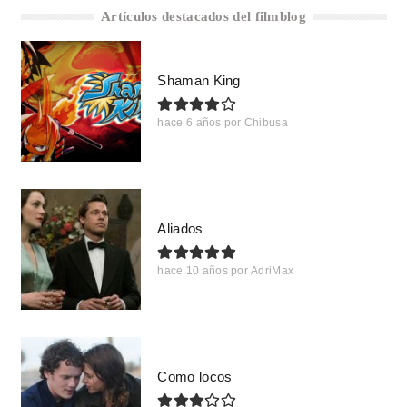
Artículos destacados del filmblog
Shaman King
hace 6 años
por
Chibusa
Aliados
hace 10 años
por
AdriMax
Como locos