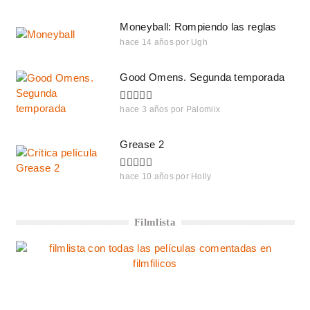
Moneyball: Rompiendo las reglas
hace 14 años
por
Ugh
Good Omens. Segunda temporada
hace 3 años
por
Palomiix
Grease 2
hace 10 años
por
Holly
Filmlista