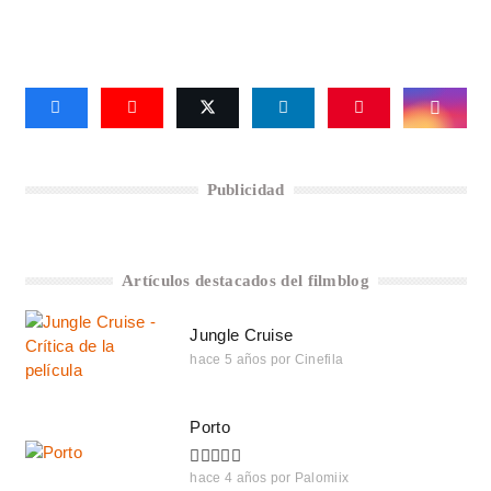
Publicidad
Artículos destacados del filmblog
Jungle Cruise
hace 5 años
por
Cinefila
Porto
hace 4 años
por
Palomiix