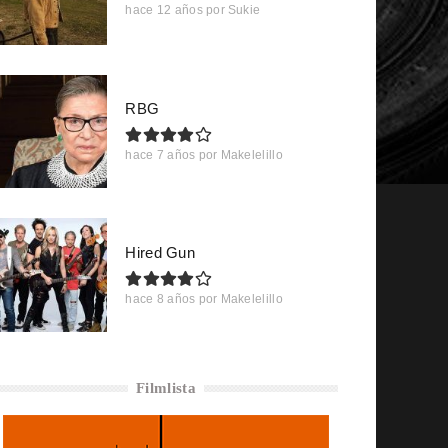
hace 12 años
por
Sukie
RBG
hace 7 años
por
Makelelillo
Hired Gun
hace 8 años
por
Makelelillo
Filmlista