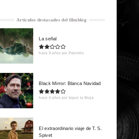
Artículos destacados del filmblog
La señal
hace 9 años
por
Palomiix
Black Mirror: Blanca Navidad
hace 4 años
por
Ixquic la Bruja
El extraordinario viaje de T. S.
Spivet