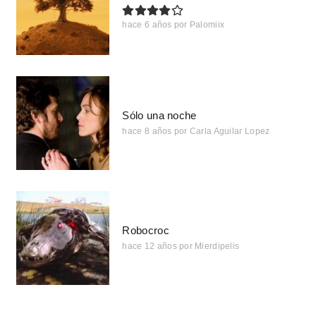
hace 6 años
por
Palomiix
Sólo una noche
hace 8 años
por
Carla Aguilar Lopez
Robocroc
hace 12 años
por
Mierdipelis