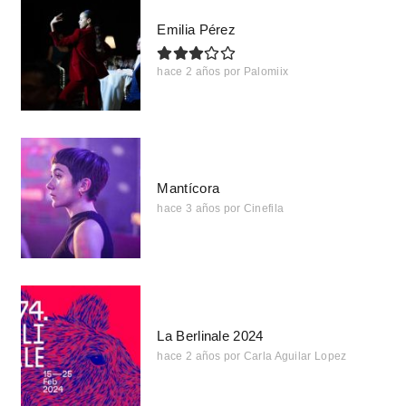
Emilia Pérez
hace 2 años
por
Palomiix
Mantícora
hace 3 años
por
Cinefila
La Berlinale 2024
hace 2 años
por
Carla Aguilar Lopez