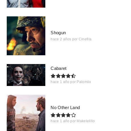
Shogun
hace 2 años
por
Cinefila
Cabaret
hace 1 año
por
Palomiix
No Other Land
hace 1 año
por
Makelelillo