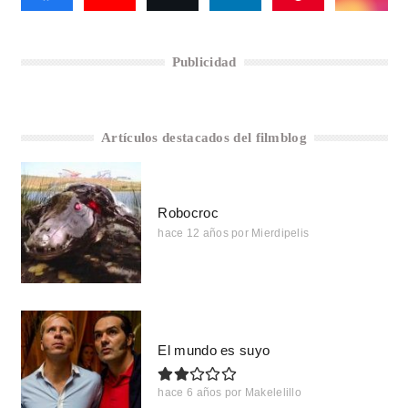
Publicidad
Artículos destacados del filmblog
Robocroc
hace 12 años
por
Mierdipelis
El mundo es suyo
hace 6 años
por
Makelelillo