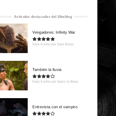
Artículos destacados del filmblog
Vengadores: Infinity War
hace 8 años
por
Dani Birras
También la lluvia
hace 6 años
por
Ixquic la Bruja
Entrevista con el vampiro