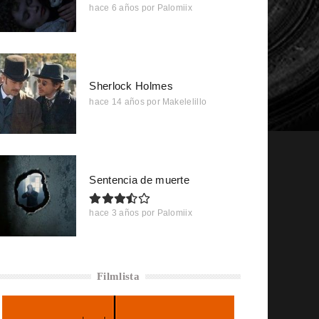
hace 6 años
por
Palomiix
Sherlock Holmes
hace 14 años
por
Makelelillo
Sentencia de muerte
hace 3 años
por
Palomiix
Filmlista