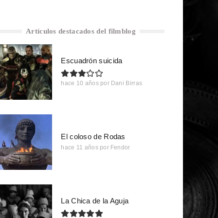
Artículos destacados del filmblog
Escuadrón suicida
hace 10 años
por
Dani Birras
El coloso de Rodas
hace 11 años
por
Fendor
La Chica de la Aguja