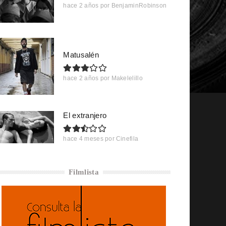
hace 2 años
por
BenjaminRobinson
Matusalén
hace 2 años
por
Makelelillo
El extranjero
hace 4 meses
por
Cinefila
Filmlista