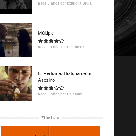
hace 3 años
por
Ixquic la Bruja
Múltiple
hace 10 años
por
Palomiix
El Perfume: Historia de un
Asesino
hace 9 años
por
Palomiix
Filmlista