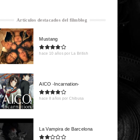
Artículos destacados del filmblog
Mustang
hace 10 años
por
La British
AICO -Incarnation-
hace 8 años
por
Chibusa
La Vampira de Barcelona