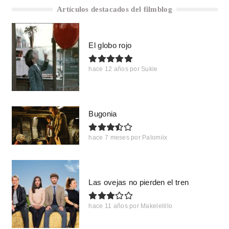
Artículos destacados del filmblog
El globo rojo
hace 12 años
por
Sukie
Bugonia
hace 7 meses
por
Palomiix
Las ovejas no pierden el tren
hace 11 años
por
Makelelillo