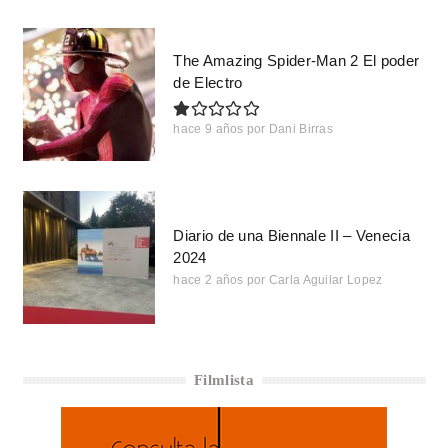
The Amazing Spider-Man 2 El poder
de Electro
hace 9 años
por
Dani Birras
Diario de una Biennale II – Venecia
2024
hace 2 años
por
Carla Aguilar Lopez
Filmlista