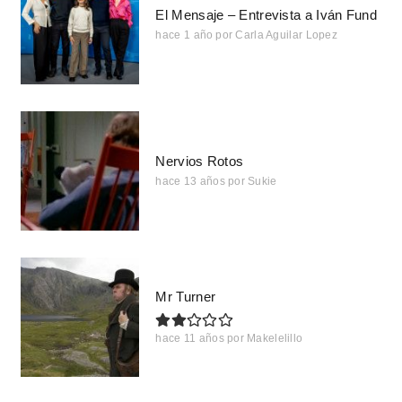
El Mensaje – Entrevista a Iván Fund
hace 1 año
por
Carla Aguilar Lopez
Nervios Rotos
hace 13 años
por
Sukie
Mr Turner
hace 11 años
por
Makelelillo