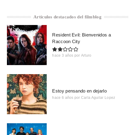
Artículos destacados del filmblog
Resident Evil: Bienvenidos a
Raccoon City
hace 3 años
por
Arturo
Estoy pensando en dejarlo
hace 6 años
por
Carla Aguilar Lopez