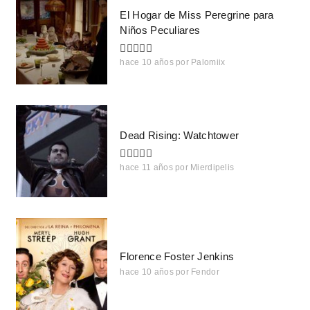
El Hogar de Miss Peregrine para
Niños Peculiares
hace 10 años
por
Palomiix
Dead Rising: Watchtower
hace 11 años
por
Mierdipelis
Florence Foster Jenkins
hace 10 años
por
Fendor