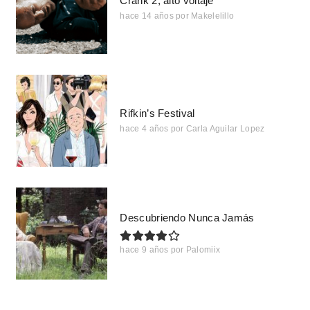
Crank 2, alto voltaje
hace 14 años
por
Makelelillo
Rifkin’s Festival
hace 4 años
por
Carla Aguilar Lopez
Descubriendo Nunca Jamás
hace 9 años
por
Palomiix