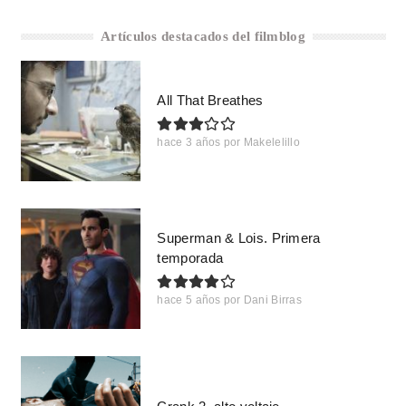
Artículos destacados del filmblog
All That Breathes
hace 3 años
por
Makelelillo
Superman & Lois. Primera
temporada
hace 5 años
por
Dani Birras