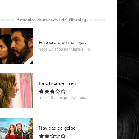
Artículos destacados del filmblog
El secreto de sus ojos
hace 14 años
por
Makelelillo
La Chica del Tren
hace 10 años
por
Palomiix
Navidad de golpe