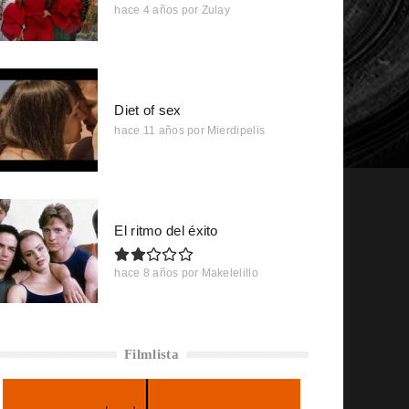
hace 4 años
por
Zulay
Diet of sex
hace 11 años
por
Mierdipelis
El ritmo del éxito
hace 8 años
por
Makelelillo
Filmlista