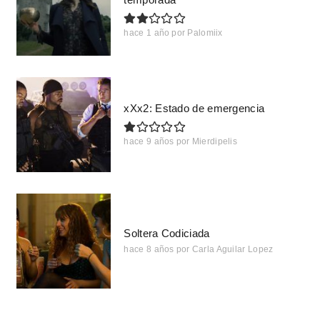
hace 1 año
por
Palomiix
xXx2: Estado de emergencia
hace 9 años
por
Mierdipelis
Soltera Codiciada
hace 8 años
por
Carla Aguilar Lopez