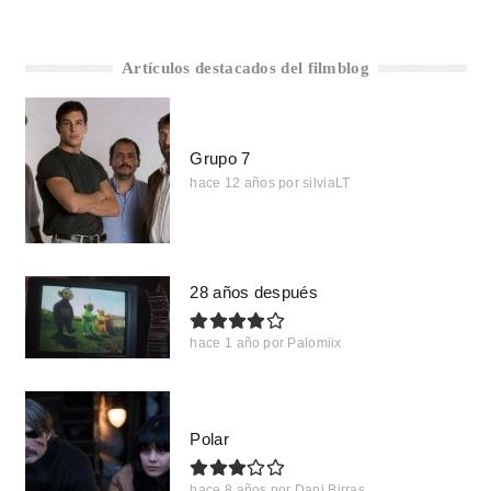
Artículos destacados del filmblog
Grupo 7
hace 12 años
por
silviaLT
28 años después
hace 1 año
por
Palomiix
Polar
hace 8 años
por
Dani Birras