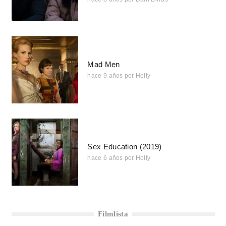
Mad Men
hace 9 años
por
Holly
Sex Education (2019)
hace 6 años
por
Holly
Filmlista