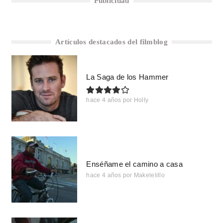
Publicidad
Artículos destacados del filmblog
La Saga de los Hammer
hace 4 años
por
Holly
Enséñame el camino a casa
hace 4 años
por
Makelelillo