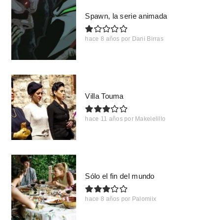
Spawn, la serie animada
hace 8 años
por
Dani Birras
Villa Touma
hace 11 años
por
Makelelillo
Sólo el fin del mundo
hace 8 años
por
Palomiix