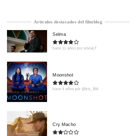
Artículos destacados del filmblog
Selma
hace 11 años
por
silviaLT
Moonshot
hace 4 años
por
@Iris_BM
Cry Macho