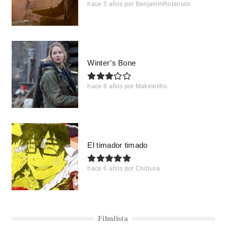
hace 5 años
por
BenjaminRobinson
Winter’s Bone
hace 8 años
por
Makelelillo
El timador timado
hace 6 años
por
Chibusa
Filmlista