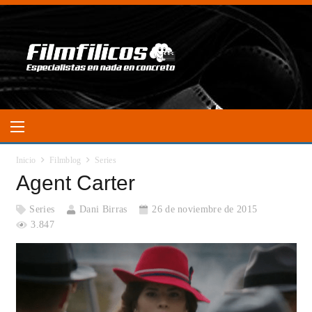
Inicio
Filmblog
Series
Agent Carter
Series
Dani Birras
26 de noviembre de 2015
3.847