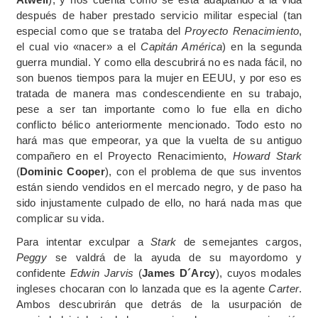
después de haber prestado servicio militar especial (tan
especial como que se trataba del
Proyecto Renacimiento
,
el cual vio «nacer» a el
Capitán América
) en la segunda
guerra mundial. Y como ella descubrirá no es nada fácil, no
son buenos tiempos para la mujer en EEUU, y por eso es
tratada de manera mas condescendiente en su trabajo,
pese a ser tan importante como lo fue ella en dicho
conflicto bélico anteriormente mencionado. Todo esto no
hará mas que empeorar, ya que la vuelta de su antiguo
compañero en el Proyecto Renacimiento,
Howard Stark
(
Dominic Cooper
), con el problema de que sus inventos
están siendo vendidos en el mercado negro, y de paso ha
sido injustamente culpado de ello, no hará nada mas que
complicar su vida.
Para intentar exculpar a
Stark
de semejantes cargos,
Peggy
se valdrá de la ayuda de su mayordomo y
confidente
Edwin Jarvis
(
James D´Arcy
), cuyos modales
ingleses chocaran con lo lanzada que es la agente
Carter
.
Ambos descubrirán que detrás de la usurpación de