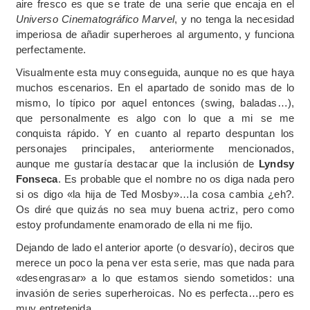
aire fresco es que se trate de una serie que encaja en el
Universo Cinematográfico Marvel
, y no tenga la necesidad
imperiosa de añadir superheroes al argumento, y funciona
perfectamente.
Visualmente esta muy conseguida, aunque no es que haya
muchos escenarios. En el apartado de sonido mas de lo
mismo, lo típico por aquel entonces (swing, baladas…),
que personalmente es algo con lo que a mi se me
conquista rápido. Y en cuanto al reparto despuntan los
personajes principales, anteriormente mencionados,
aunque me gustaría destacar que la inclusión de
Lyndsy
Fonseca
. Es probable que el nombre no os diga nada pero
si os digo «la hija de Ted Mosby»…la cosa cambia ¿eh?.
Os diré que quizás no sea muy buena actriz, pero como
estoy profundamente enamorado de ella ni me fijo.
Dejando de lado el anterior aporte (o desvarío), deciros que
merece un poco la pena ver esta serie, mas que nada para
«desengrasar» a lo que estamos siendo sometidos: una
invasión de series superheroicas. No es perfecta…pero es
muy entretenida.