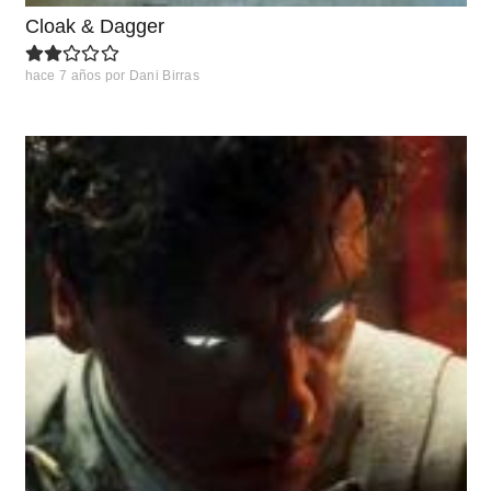
Cloak & Dagger
hace 7 años
por
Dani Birras