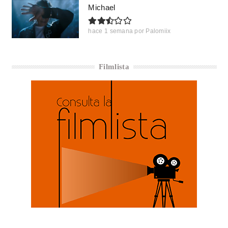
Michael
hace 1 semana
por
Palomiix
Filmlista