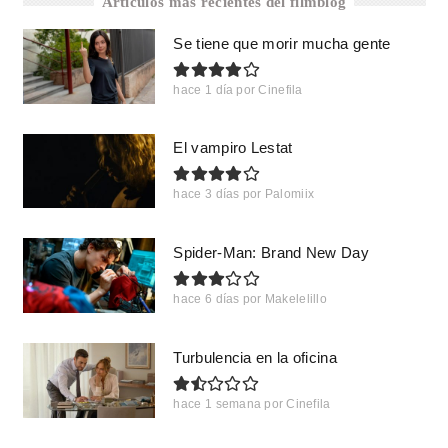
Artículos más recientes del filmblog
Se tiene que morir mucha gente
hace 1 día
por
Cinefila
El vampiro Lestat
hace 3 días
por
Palomiix
Spider-Man: Brand New Day
hace 6 días
por
Makelelillo
Turbulencia en la oficina
hace 1 semana
por
Cinefila