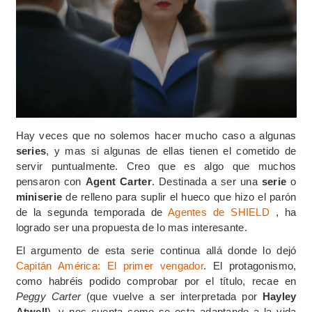
Hay veces que no solemos hacer mucho caso a algunas
series
, y mas si algunas de ellas tienen el cometido de
servir puntualmente. Creo que es algo que muchos
pensaron con
Agent Carter
. Destinada a ser una
serie
o
miniserie
de relleno para suplir el hueco que hizo el parón
de la segunda temporada de
Agentes de SHIELD
, ha
logrado ser una propuesta de lo mas interesante.
El argumento de esta serie continua allá donde lo dejó
Capitán América: El primer vengador
. El protagonismo,
como habréis podido comprobar por el título, recae en
Peggy Carter
(que vuelve a ser interpretada por
Hayley
Atwell
), y nos cuenta como se esta adaptando a la vida