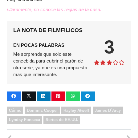
Claramente, no conoce las reglas de la casa.
LA NOTA DE FILMFILICOS
3
EN POCAS PALABRAS
Me sorprende que solo este
concebida para cubrir el parón de
otra serie, ya que es una propuesta
mas que interesante.
Cómic
Dominic Cooper
Hayley Atwell
James D´Arcy
Lyndsy Fonseca
Series de EE.UU.