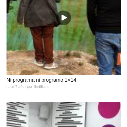
Ni programa ni programo 1×14
hace 7 años
por
filmfilicos