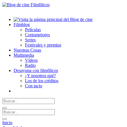
Filmblog
Películas
Cortometrajes
Series
Festivales y premios
Nuestras Cosas
Multimedia
Vídeos
Radio
Desayuna con filmfilicos
¿Y nosotros qué?
Los de los créditos
Con tacto
Inicio