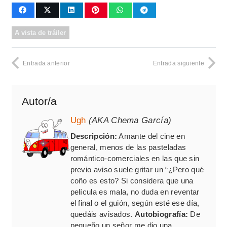
A vista de tráiler
Entrada anterior
Entrada siguiente
Autor/a
Ugh
(AKA Chema García)
Descripción:
Amante del cine en
general, menos de las pasteladas
romántico-comerciales en las que sin
previo aviso suele gritar un “¿Pero qué
coño es esto? Si considera que una
película es mala, no duda en reventar
el final o el guión, según esté ese día,
quedáis avisados.
Autobiografía:
De
pequeño un señor me dio una