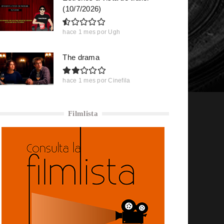
(10/7/2026)
hace 1 mes
por
Ugh
The drama
hace 1 mes
por
Cinefila
Filmlista