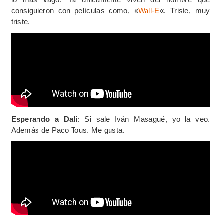
consiguieron con películas como, «
Wall-E
«. Triste, muy
triste.
Esperando a Dalí
: Si sale Iván Masagué, yo la veo.
Además de Paco Tous. Me gusta.