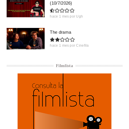
(10/7/2026)
hace 1 mes
por
Ugh
The drama
hace 1 mes
por
Cinefila
Filmlista