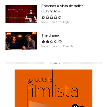
Estrenos a vista de trailer
(10/7/2026)
hace 1 mes
por
Ugh
The drama
hace 1 mes
por
Cinefila
Filmlista