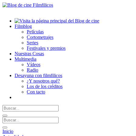
Filmblog
Películas
Cortometrajes
Series
Festivales y premios
Nuestras Cosas
Multimedia
Vídeos
Radio
Desayuna con filmfilicos
¿Y nosotros qué?
Los de los créditos
Con tacto
Inicio