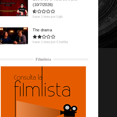
(10/7/2026)
hace 1 mes
por
Ugh
The drama
hace 1 mes
por
Cinefila
Filmlista