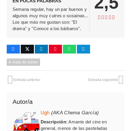
2,5
EN POCAS PALABRAS
Semana regular, hay un par buenos y
algunos muy muy cutres o sosainas...
Los que más me gustan son: "El
drama" y "Conoce a los bárbaros".
A vista de tráiler
Entrada anterior
Entrada siguiente
Autor/a
Ugh
(AKA Chema García)
Descripción:
Amante del cine en
general, menos de las pasteladas