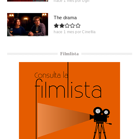
hace 1 mes
por
Ugh
The drama
hace 1 mes
por
Cinefila
Filmlista