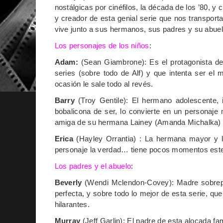
nostálgicas por cinéfilos, la década de los ’80, y 
y creador de esta genial serie que nos transport
vive junto a sus hermanos, sus padres y su abuel
Los personajes de los niños
:
Adam:
(Sean Giambrone): Es el protagonista de 
series (sobre todo de Alf) y que intenta ser e
ocasión le sale todo al revés.
Barry
(Troy Gentile): El hermano adolescente, i
bobalicona de ser, lo convierte en un personaj
amiga de su hermana Lainey (Amanda Michalka)
Erica
(Hayley Orrantia) : La hermana mayor y l
personaje la verdad… tiene pocos momentos este
Los padres y el abuelo
:
Beverly
(Wendi Mclendon-Covey): Madre sobrepr
perfecta, y sobre todo lo mejor de esta serie, q
hilarantes.
Murray
(Jeff Garlin): El padre de esta alocada fa