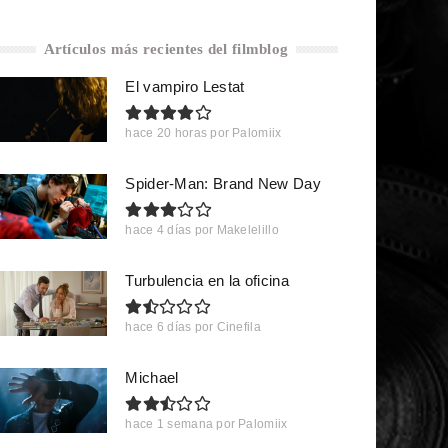
Artículos más recientes del filmblog
El vampiro Lestat
hace 20 horas
por
Palomiix
Spider-Man: Brand New Day
hace 4 días
por
Makelelillo
Turbulencia en la oficina
hace 6 días
por
Cinefila
Michael
hace 1 semana
por
Palomiix