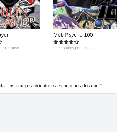
ayer
Mob Psycho 100
por
Chibusa
hace 8 años
por
Chibusa
ada.
Los campos obligatorios están marcados con
*