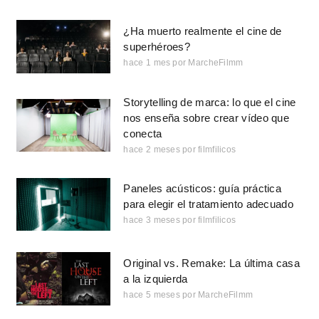
¿Ha muerto realmente el cine de
superhéroes?
hace 1 mes
por
MarcheFilmm
Storytelling de marca: lo que el cine
nos enseña sobre crear vídeo que
conecta
hace 2 meses
por
filmfilicos
Paneles acústicos: guía práctica
para elegir el tratamiento adecuado
hace 3 meses
por
filmfilicos
Original vs. Remake: La última casa
a la izquierda
hace 5 meses
por
MarcheFilmm