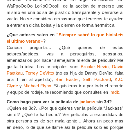
WaPpoOoOo LoKoOOoo!!, de la acción de meterse uno
mismo en una bolsa de plástico transparente y cerrarse al
vacío. No se considera embasarse que terceros te ayuden
a entrar en dicha bolsa y la cierren de forma hermética.
¿Que actores salen en
“Siempre sabré lo que hicisteis
el ultimo verano»
?
Curiosa pregunta… ¿Qué quieres de estos
actores/actrices, vas a perseguirlos, acosarlos,
amenazarlos por hacer semejante mierda de película? Me
gusta la idea. Los principales son:
Brooke Nevin
,
David
Paetkau
,
Torrey DeVitto
(no es hija de Danny DeVito, falta
una T en al apellido),
Ben Easter
,
Seth Packard
,
K.C.
Clyde
y
Michael Flynn
. Si quisieras ir a por todo el reparto
y equipo de rodaje, te recomiendo que consultes en
Imdb
.
Como hago para ver la película de
jackass
sin 3d?
¿Quien es 3d?, ¿Por qué quieres ver la película “Jackass”
sin él? ¿Qué te ha hecho? Ver películas a escondidas de
otra persona es de ser mala gente… Ahora un poco mas
en serio, lo de que se llame así la película solo es porque