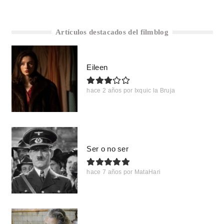
Artículos destacados del filmblog
Eileen
hace 2 años
por
Ixquic la Bruja
Ser o no ser
hace 7 años
por
MataHari