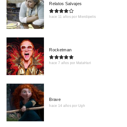
Relatos Salvajes
hace 11 años
por
Mierdipelis
Rocketman
hace 7 años
por
MataHari
Brave
hace 14 años
por
Ugh