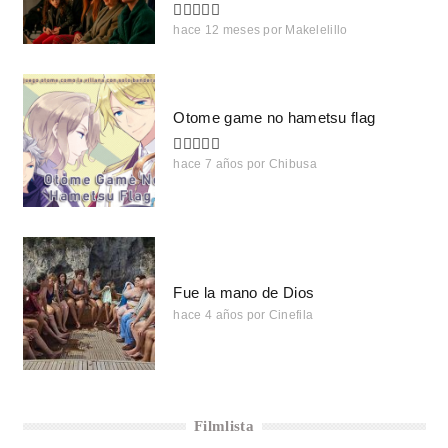
hace 12 meses
por
Makelelillo
Otome game no hametsu flag
hace 7 años
por
Chibusa
Fue la mano de Dios
hace 4 años
por
Cinefila
Filmlista