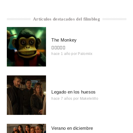
Artículos destacados del filmblog
The Monkey
hace 1 año
por
Palomiix
Legado en los huesos
hace 7 años
por
Makelelillo
Verano en diciembre