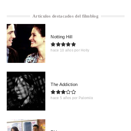
Artículos destacados del filmblog
Notting Hill
hace 10 años
por
Holly
The Addiction
hace 5 años
por
Palomiix