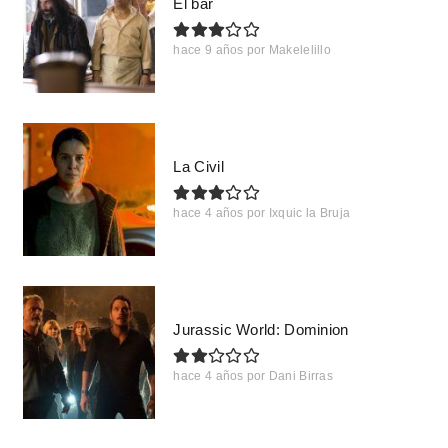
El bar
hace 9 años
por
Makelelillo
La Civil
hace 4 años
por
Ixquic la Bruja
Jurassic World: Dominion
hace 4 años
por
Dani Birras