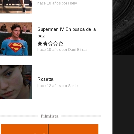
hace 10 años
por
Holly
Superman IV En busca de la
paz
hace 10 años
por
Dani Birras
Rosetta
hace 12 años
por
Sukie
Filmlista