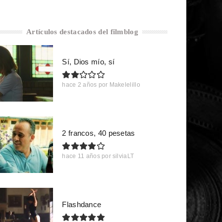
Artículos destacados del filmblog
Sí, Dios mío, sí
hace 2 años
por
Makelelillo
2 francos, 40 pesetas
hace 11 años
por
silviaLT
Flashdance